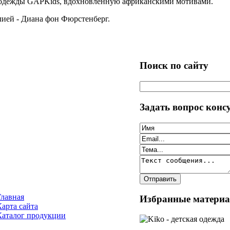
 одежды GAPKids, вдохновленную африканскими мотивами.
лией - Диана фон Фюрстенберг.
Поиск по сайту
Задать вопрос конс
Главная
Избранные матери
Карта сайта
Каталог продукции