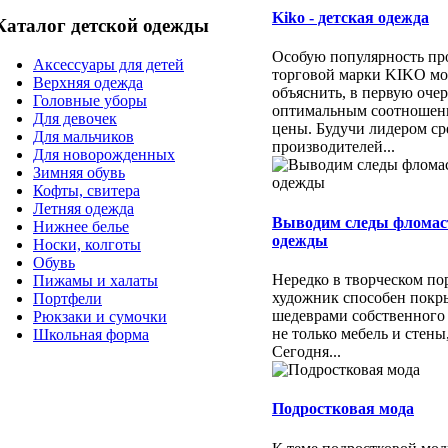
Kiko - детская одежда
Каталог детской одежды
Особую популярность пр
Аксессуары для детей
торговой марки KIKO м
Верхняя одежда
объяснить, в первую очер
Головные уборы
оптимальным соотношени
Для девочек
цены. Будучи лидером ср
Для мальчиков
производителей...
Для новорожденных
Зимняя обувь
Кофты, свитера
Летняя одежда
Выводим следы фломас
Нижнее белье
одежды
Носки, колготы
Обувь
Нередко в творческом п
Пижамы и халаты
художник способен покр
Портфели
шедеврами собственного
Рюкзаки и сумочки
не только мебель и стены
Школьная форма
Сегодня...
Подростковая мода