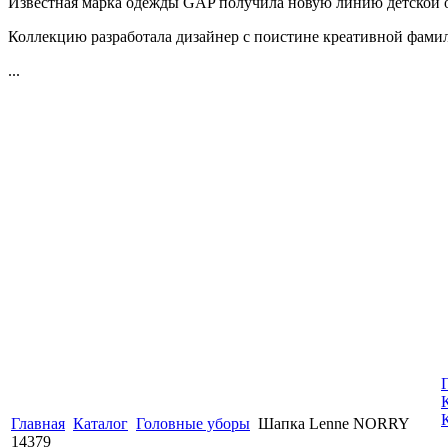
Известная марка одежды GAP получила новую линию детской
Коллекцию разработала дизайнер с поистине креативной фами
...
Главная
Каталог
Головные уборы
Шапка Lenne NORRY
14379