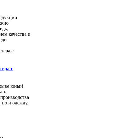
одукции
ожно
едь,
ем качества и
еди
тера с
орыве юный
ыть
 производства
, но и одежду.