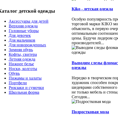
Kiko - детская одежда
Каталог детской одежды
Особую популярность пр
Аксессуары для детей
торговой марки KIKO м
Верхняя одежда
объяснить, в первую очер
Головные уборы
оптимальным соотношени
Для девочек
цены. Будучи лидером ср
Для мальчиков
производителей...
Для новорожденных
Зимняя обувь
Кофты, свитера
Летняя одежда
Выводим следы фломас
Нижнее белье
одежды
Носки, колготы
Обувь
Нередко в творческом п
Пижамы и халаты
художник способен покр
Портфели
шедеврами собственного
Рюкзаки и сумочки
не только мебель и стены
Школьная форма
Сегодня...
Подростковая мода