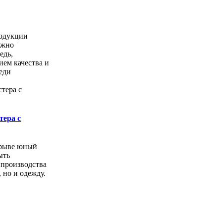
одукции
ожно
едь,
ем качества и
еди
тера с
орыве юный
ыть
 производства
, но и одежду.