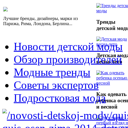
Лучшие бренды, дизайнеры, марки из
Тренды
Парижа, Рима, Лондона, Берлина...
детской мод
Новости детской моды
Детская мод
Обзор производителей
весна-лето
Модные тренды
Советы экспертов
Как одевать
Подростковая мода
ребенка осе
и весной