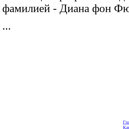
фамилией - Диана фон Фю
...
Гл
Ка