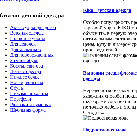
Kiko - детская одежда
Каталог детской одежды
Особую популярность пр
Аксессуары для детей
торговой марки KIKO м
Верхняя одежда
объяснить, в первую очер
Головные уборы
оптимальным соотношени
Для девочек
цены. Будучи лидером ср
Для мальчиков
производителей...
Для новорожденных
Зимняя обувь
Кофты, свитера
Летняя одежда
Выводим следы фломас
Нижнее белье
одежды
Носки, колготы
Обувь
Нередко в творческом п
Пижамы и халаты
художник способен покр
Портфели
шедеврами собственного
Рюкзаки и сумочки
не только мебель и стены
Школьная форма
Сегодня...
Подростковая мода