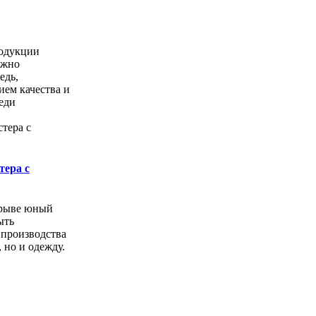
одукции
ожно
едь,
ем качества и
еди
тера с
орыве юный
ыть
 производства
, но и одежду.