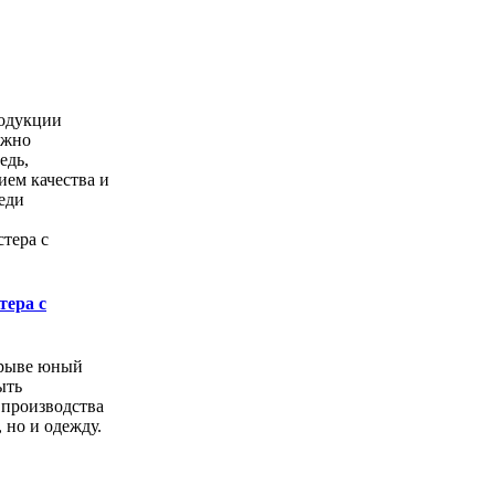
одукции
ожно
едь,
ем качества и
еди
тера с
орыве юный
ыть
 производства
, но и одежду.