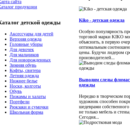
Карта сайта
Каталог продукции
Kiko - детская одежда
Каталог детской одежды
Особую популярность пр
Аксессуары для детей
торговой марки KIKO м
Верхняя одежда
объяснить, в первую очер
Головные уборы
оптимальным соотношени
Для девочек
цены. Будучи лидером ср
Для мальчиков
производителей...
Для новорожденных
Зимняя обувь
Кофты, свитера
Летняя одежда
Выводим следы фломас
Нижнее белье
одежды
Носки, колготы
Обувь
Нередко в творческом п
Пижамы и халаты
художник способен покр
Портфели
шедеврами собственного
Рюкзаки и сумочки
не только мебель и стены
Школьная форма
Сегодня...