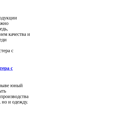
одукции
ожно
едь,
ем качества и
еди
тера с
орыве юный
ыть
 производства
, но и одежду.