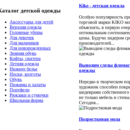
Kiko - детская одежда
Каталог детской одежды
Особую популярность пр
Аксессуары для детей
торговой марки KIKO м
Верхняя одежда
объяснить, в первую очер
Головные уборы
оптимальным соотношени
Для девочек
цены. Будучи лидером ср
Для мальчиков
производителей...
Для новорожденных
Зимняя обувь
Кофты, свитера
Летняя одежда
Выводим следы фломас
Нижнее белье
одежды
Носки, колготы
Обувь
Нередко в творческом п
Пижамы и халаты
художник способен покр
Портфели
шедеврами собственного
Рюкзаки и сумочки
не только мебель и стены
Школьная форма
Сегодня...
Подростковая мода