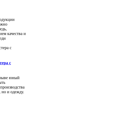
одукции
ожно
едь,
ем качества и
еди
тера с
орыве юный
ыть
 производства
, но и одежду.