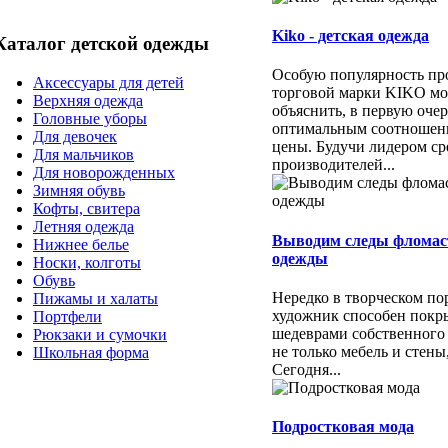
Kiko - детская одежда
Каталог детской одежды
Особую популярность пр
Аксессуары для детей
торговой марки KIKO м
Верхняя одежда
объяснить, в первую очер
Головные уборы
оптимальным соотношени
Для девочек
цены. Будучи лидером ср
Для мальчиков
производителей...
Для новорожденных
Зимняя обувь
Кофты, свитера
Летняя одежда
Выводим следы фломас
Нижнее белье
одежды
Носки, колготы
Обувь
Нередко в творческом п
Пижамы и халаты
художник способен покр
Портфели
шедеврами собственного
Рюкзаки и сумочки
не только мебель и стены
Школьная форма
Сегодня...
Подростковая мода