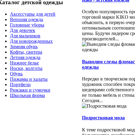
Каталог детской одежды
Особую популярность пр
Аксессуары для детей
торговой марки KIKO м
Верхняя одежда
объяснить, в первую очер
Головные уборы
оптимальным соотношени
Для девочек
цены. Будучи лидером ср
Для мальчиков
производителей...
Для новорожденных
Зимняя обувь
Кофты, свитера
Летняя одежда
Выводим следы фломас
Нижнее белье
одежды
Носки, колготы
Обувь
Нередко в творческом п
Пижамы и халаты
художник способен покр
Портфели
шедеврами собственного
Рюкзаки и сумочки
не только мебель и стены
Школьная форма
Сегодня...
Подростковая мода
К теме подростковой мо