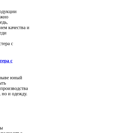
одукции
ожно
едь,
ем качества и
еди
тера с
орыве юный
ыть
 производства
, но и одежду.
ды