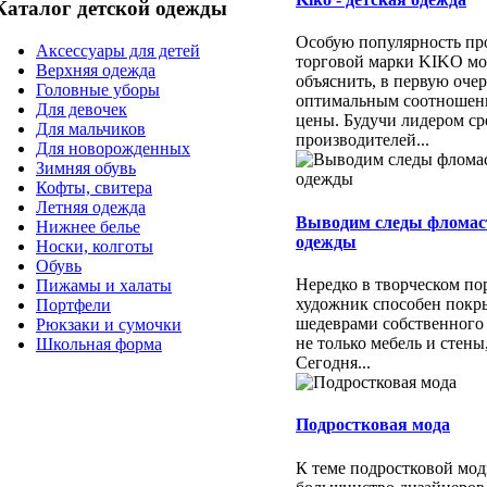
Каталог детской одежды
Особую популярность пр
Аксессуары для детей
торговой марки KIKO м
Верхняя одежда
объяснить, в первую очер
Головные уборы
оптимальным соотношени
Для девочек
цены. Будучи лидером ср
Для мальчиков
производителей...
Для новорожденных
Зимняя обувь
Кофты, свитера
Летняя одежда
Выводим следы фломас
Нижнее белье
одежды
Носки, колготы
Обувь
Нередко в творческом п
Пижамы и халаты
художник способен покр
Портфели
шедеврами собственного
Рюкзаки и сумочки
не только мебель и стены
Школьная форма
Сегодня...
Подростковая мода
К теме подростковой мо