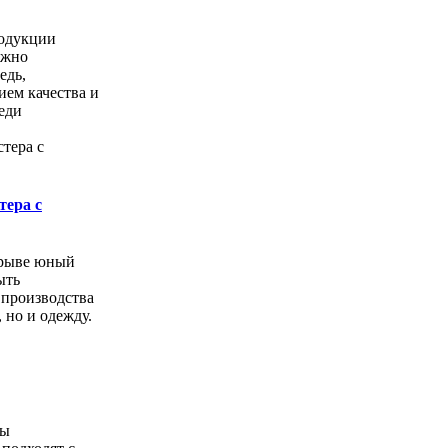
одукции
ожно
едь,
ем качества и
еди
тера с
орыве юный
ыть
 производства
, но и одежду.
ды