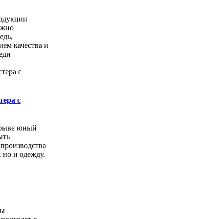
одукции
ожно
едь,
ем качества и
еди
тера с
орыве юный
ыть
 производства
, но и одежду.
ды