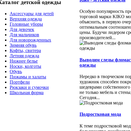
Каталог детской одежды
Особую популярность пр
Аксессуары для детей
торговой марки KIKO м
Верхняя одежда
объяснить, в первую очер
Головные уборы
оптимальным соотношени
Для девочек
цены. Будучи лидером ср
Для мальчиков
производителей...
Для новорожденных
Зимняя обувь
Кофты, свитера
Летняя одежда
Выводим следы фломас
Нижнее белье
одежды
Носки, колготы
Обувь
Нередко в творческом п
Пижамы и халаты
художник способен покр
Портфели
шедеврами собственного
Рюкзаки и сумочки
не только мебель и стены
Школьная форма
Сегодня...
Подростковая мода
К теме подростковой мо