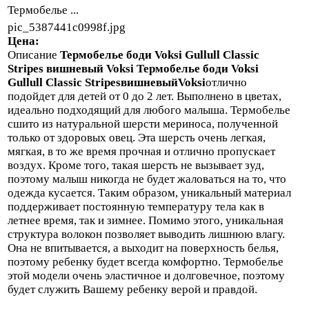
Термобелье ...
pic_5387441c0998f.jpg
Цена:
Описание
Термобелье боди Voksi Gullull Classic
Stripes вишневый Voksi
Термобелье боди Voksi
Gullull Classic Stripes
вишневый
Voksi
отлично
подойдет для детей от 0 до 2 лет. Выполнено в цветах,
идеально подходящий для любого малыша. Термобелье
сшито из натуральной шерсти мериноса, полученной
только от здоровых овец. Эта шерсть очень легкая,
мягкая, в то же время прочная и отлично пропускает
воздух. Кроме того, такая шерсть не вызывает зуд,
поэтому малыш никогда не будет жаловаться на то, что
одежда кусается. Таким образом, уникальный материал
поддерживает постоянную температуру тела как в
летнее время, так и зимнее. Помимо этого, уникальная
структура волокон позволяет выводить лишнюю влагу.
Она не впитывается, а выходит на поверхность белья,
поэтому ребенку будет всегда комфортно. Термобелье
этой модели очень эластичное и долговечное, поэтому
будет служить Вашему ребенку верой и правдой.