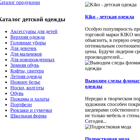
Каталог продукции
Kiko - детская одежда
Каталог детской одежды
Особую популярность пр
Аксессуары для детей
торговой марки KIKO м
Верхняя одежда
объяснить, в первую очер
Головные уборы
оптимальным соотношени
Для девочек
цены. Будучи лидером ср
Для мальчиков
производителей...
Для новорожденных
Зимняя обувь
Кофты, свитера
Летняя одежда
Выводим следы фломас
Нижнее белье
одежды
Носки, колготы
Обувь
Нередко в творческом п
Пижамы и халаты
художник способен покр
Портфели
шедеврами собственного
Рюкзаки и сумочки
не только мебель и стены
Школьная форма
Сегодня...
Подростковая мода