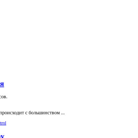
ся
сов.
происходит с большинством ...
ру