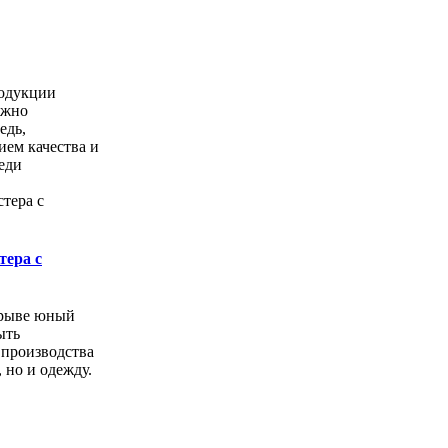
одукции
ожно
едь,
ем качества и
еди
тера с
орыве юный
ыть
 производства
, но и одежду.