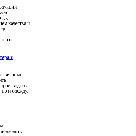
одукции
ожно
едь,
ем качества и
еди
тера с
орыве юный
ыть
 производства
, но и одежду.
ды
подходят с