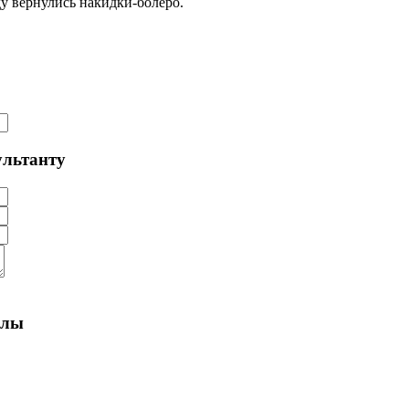
у вернулись накидки-болеро.
ультанту
алы