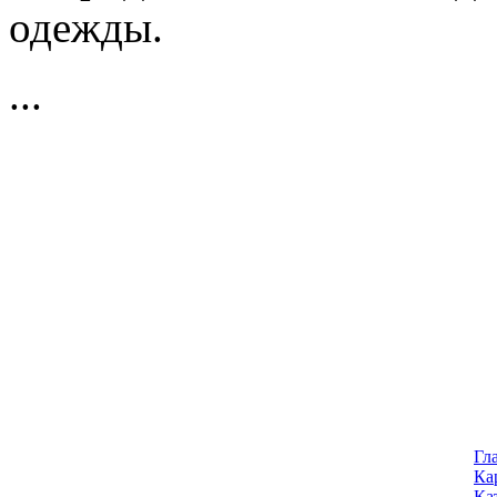
одежды.
...
Гл
Ка
Ка