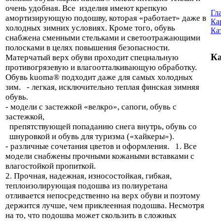
очень удобная. Все изделия имеют крепкую
Гл
амортизирующую подошву, которая «работает» даже в
Ка
холодных зимних условиях. Кроме того, обувь
Ка
снабжена сменными стельками и светоотражающими
полосками в целях повышения безопасности.
Ка
Матерчатый верх обуви проходит специальную
противогрязевую и влагоотталкивающую обработку.
Обувь kuoma® подходит даже для самых холодных
зим. - легкая, исключительно теплая финская зимняя
обувь.
- модели с застежкой «велкро», сапоги, обувь с
застежкой,
препятствующей попаданию снега внутрь, обувь со
шнуровкой и обувь для туризма («хайкеры»).
- различные сочетания цветов и оформления. 1. Все
модели снабжены прочными кожаными вставками с
влагостойкой пропиткой.
2. Прочная, надежная, износостойкая, гибкая,
теплоизолирующая подошва из полиуретана
отливается непосредственно на верх обуви и поэтому
держится лучше, чем приклеенная подошва. Несмотря
на то, что подошва может скользить в сложных