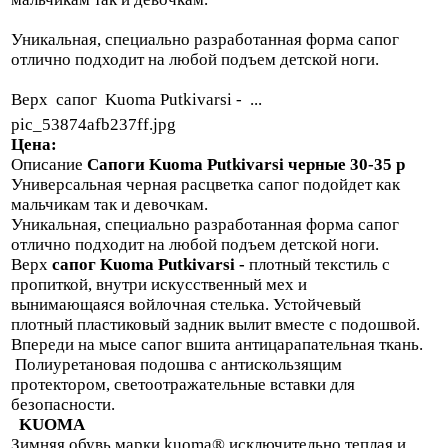
Уникальная, специально разработанная форма сапог
отлично подходит на любой подъем детской ноги.
Верх сапог Kuoma Putkivarsi - ...
pic_53874afb237ff.jpg
Цена:
Описание
Сапоги Kuoma Putkivarsi черные 30-35 р
Универсальная черная расцветка сапог подойдет как
мальчикам так и девочкам.
Уникальная, специально разработанная форма сапог
отлично подходит на любой подъем детской ноги.
Верх
сапог
Kuoma Putkivarsi -
плотный текстиль с
пропиткой, внутри искусственный мех и
вынимающаяся войлочная стелька. Устойчевый
плотный пластиковый задник вылит вместе с подошвой.
Впереди на мысе сапог вшита антицарапательная ткань.
Полиуретановая подошва с антискользящим
протектором, светоотражательные вставки для
безопасности.
KUOMA
Зимняя обувь марки kuoma® исключительно теплая и