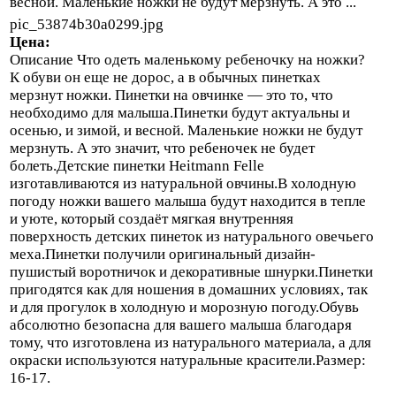
весной. Маленькие ножки не будут мерзнуть. А это ...
pic_53874b30a0299.jpg
Цена:
Описание
Что одеть маленькому ребеночку на ножки?
К обуви он еще не дорос, а в обычных пинетках
мерзнут ножки. Пинетки на овчинке — это то, что
необходимо для малыша.Пинетки будут актуальны и
осенью, и зимой, и весной. Маленькие ножки не будут
мерзнуть. А это значит, что ребеночек не будет
болеть.Детские пинетки Heitmann Felle
изготавливаются из натуральной овчины.В холодную
погоду ножки вашего малыша будут находится в тепле
и уюте, который создаёт мягкая внутренняя
поверхность детских пинеток из натурального овечьего
меха.Пинетки получили оригинальный дизайн-
пушистый воротничок и декоративные шнурки.Пинетки
пригодятся как для ношения в домашних условиях, так
и для прогулок в холодную и морозную погоду.Обувь
абсолютно безопасна для вашего малыша благодаря
тому, что изготовлена из натурального материала, а для
окраски используются натуральные красители.Размер:
16-17.