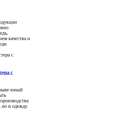
одукции
ожно
едь,
ем качества и
еди
тера с
орыве юный
ыть
 производства
, но и одежду.