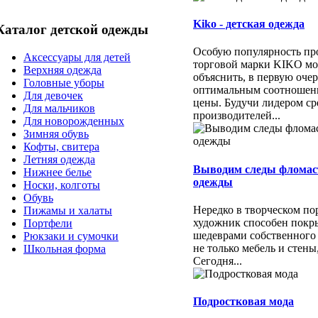
Kiko - детская одежда
Каталог детской одежды
Особую популярность пр
Аксессуары для детей
торговой марки KIKO м
Верхняя одежда
объяснить, в первую очер
Головные уборы
оптимальным соотношени
Для девочек
цены. Будучи лидером ср
Для мальчиков
производителей...
Для новорожденных
Зимняя обувь
Кофты, свитера
Летняя одежда
Выводим следы фломас
Нижнее белье
одежды
Носки, колготы
Обувь
Нередко в творческом п
Пижамы и халаты
художник способен покр
Портфели
шедеврами собственного
Рюкзаки и сумочки
не только мебель и стены
Школьная форма
Сегодня...
Подростковая мода