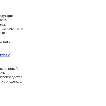
одукции
ожно
едь,
ем качества и
еди
тера с
орыве юный
ыть
 производства
, но и одежду.