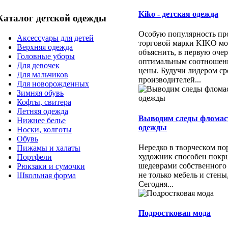
Kiko - детская одежда
Каталог детской одежды
Особую популярность пр
Аксессуары для детей
торговой марки KIKO м
Верхняя одежда
объяснить, в первую очер
Головные уборы
оптимальным соотношени
Для девочек
цены. Будучи лидером ср
Для мальчиков
производителей...
Для новорожденных
Зимняя обувь
Кофты, свитера
Летняя одежда
Выводим следы фломас
Нижнее белье
одежды
Носки, колготы
Обувь
Нередко в творческом п
Пижамы и халаты
художник способен покр
Портфели
шедеврами собственного
Рюкзаки и сумочки
не только мебель и стены
Школьная форма
Сегодня...
Подростковая мода