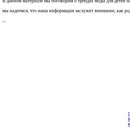
В данном материале мы поговорим о трендах моды для детей на
мы надеемся, что наша информация заслужит внимание, как род
...