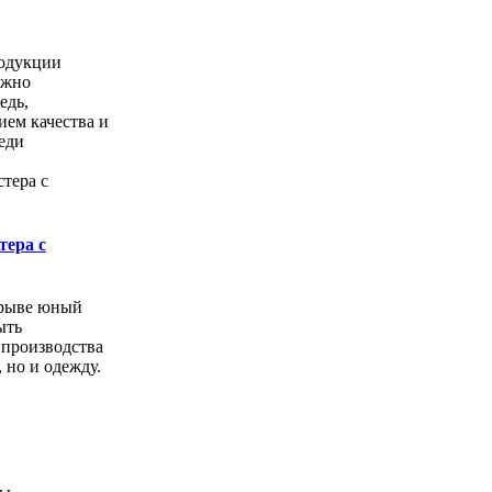
одукции
ожно
едь,
ем качества и
еди
тера с
орыве юный
ыть
 производства
, но и одежду.