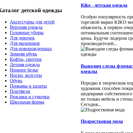
Kiko - детская одежда
Каталог детской одежды
Особую популярность пр
Аксессуары для детей
торговой марки KIKO м
Верхняя одежда
объяснить, в первую очер
Головные уборы
оптимальным соотношени
Для девочек
цены. Будучи лидером ср
Для мальчиков
производителей...
Для новорожденных
Зимняя обувь
Кофты, свитера
Летняя одежда
Выводим следы фломас
Нижнее белье
одежды
Носки, колготы
Обувь
Нередко в творческом п
Пижамы и халаты
художник способен покр
Портфели
шедеврами собственного
Рюкзаки и сумочки
не только мебель и стены
Школьная форма
Сегодня...
Подростковая мода