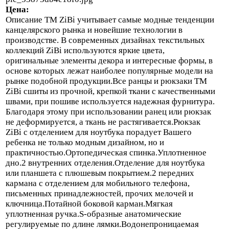
Цена:
Описание
ТМ ZiBi учитывает самые модные тенденции
канцелярского рынка и новейшие технологии в
производстве. В современных дизайнах текстильных
коллекций ZiBi используются яркие цвета,
оригинальные элементы декора и интересные формы, в
основе которых лежат наиболее популярные модели на
рынке подобной продукции.Все ранцы и рюкзаки ТМ
ZiBi сшиты из прочной, крепкой ткани с качественными
швами, при пошиве используется надежная фурнитура.
Благодаря этому при использовании ранец или рюкзак
не деформируется, а ткань не растягивается.Рюкзак
ZiBi с отделением для ноутбука порадует Вашего
ребенка не только модным дизайном, но и
практичностью.Ортопедическая спинка.Уплотненное
дно.2 внутренних отделения.Отделение для ноутбука
или планшета с плюшевым покрытием.2 передних
кармана с отделением для мобильного телефона,
письменных принадлежностей, прочих мелочей и
ключница.Потайной боковой карман.Мягкая
уплотненная ручка.S-образные анатомические
регулируемые по длине лямки.Водонепроницаемая