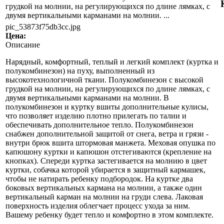
грудкой на молнии, на регулирующихся по длине лямках, с
двумя вертикальными карманами на молнии. ...
pic_53873f75db3cc.jpg
Цена:
Описание
Нарядный, комфортный, теплый и легкий комплект (куртка и
полукомбинезон) на пуху, выполненный из
высокотехнологичной ткани. Полукомбинезон с высокой
грудкой на молнии, на регулирующихся по длине лямках, с
двумя вертикальными карманами на молнии. В
полукомбинезон и куртку вшиты дополнительные кулисы,
что позволяет изделию плотно прилегать по талии и
обеспечивать дополнительное тепло. Полукомбинезон
снабжен дополнительной защитой от снега, ветра и грязи -
внутри брюк вшита штормовая манжета. Меховая опушка по
капюшону куртки и капюшон отстегиваются (крепление на
кнопках). Спереди куртка застегивается на молнию в цвет
куртки, собачка которой убирается в защитный кармашек,
чтобы не натирать ребенку подбородок. На куртке два
боковых вертикальных кармана на молнии, а также один
вертикальный карман на молнии на груди слева. Лаковая
поверхность изделия облегчает процесс ухода за ним.
Вашему ребенку будет тепло и комфортно в этом комплекте.