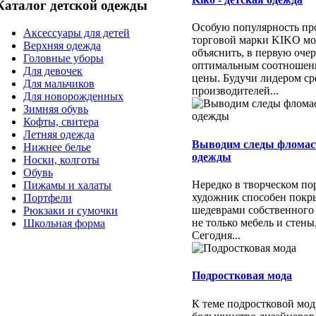
Каталог детской одежды
Особую популярность пр
Аксессуары для детей
торговой марки KIKO м
Верхняя одежда
объяснить, в первую очер
Головные уборы
оптимальным соотношени
Для девочек
цены. Будучи лидером ср
Для мальчиков
производителей...
Для новорожденных
Зимняя обувь
Кофты, свитера
Летняя одежда
Выводим следы фломас
Нижнее белье
одежды
Носки, колготы
Обувь
Нередко в творческом п
Пижамы и халаты
художник способен покр
Портфели
шедеврами собственного
Рюкзаки и сумочки
не только мебель и стены
Школьная форма
Сегодня...
Подростковая мода
К теме подростковой мо