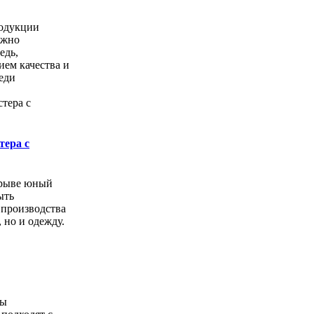
одукции
ожно
едь,
ем качества и
еди
тера с
орыве юный
ыть
 производства
, но и одежду.
ды