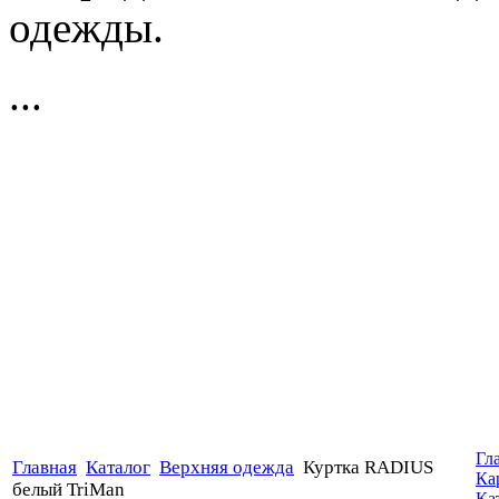
одежды.
...
Гл
Главная
Каталог
Верхняя одежда
Куртка RADIUS
Ка
белый TriMan
Ка