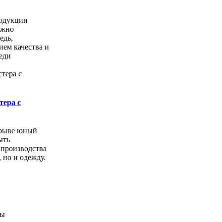
одукции
ожно
едь,
ем качества и
еди
тера с
орыве юный
ыть
 производства
, но и одежду.
ды