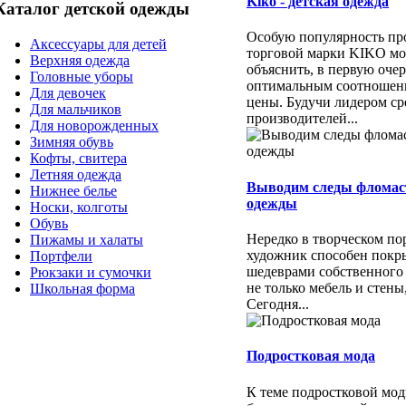
Kiko - детская одежда
Каталог детской одежды
Особую популярность пр
Аксессуары для детей
торговой марки KIKO м
Верхняя одежда
объяснить, в первую очер
Головные уборы
оптимальным соотношени
Для девочек
цены. Будучи лидером ср
Для мальчиков
производителей...
Для новорожденных
Зимняя обувь
Кофты, свитера
Летняя одежда
Выводим следы фломас
Нижнее белье
одежды
Носки, колготы
Обувь
Нередко в творческом п
Пижамы и халаты
художник способен покр
Портфели
шедеврами собственного
Рюкзаки и сумочки
не только мебель и стены
Школьная форма
Сегодня...
Подростковая мода
К теме подростковой мо