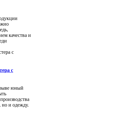
одукции
ожно
едь,
ем качества и
еди
тера с
орыве юный
ыть
 производства
, но и одежду.