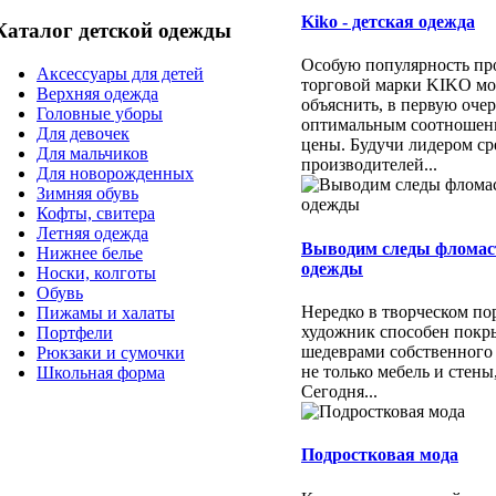
Kiko - детская одежда
Каталог детской одежды
Особую популярность пр
Аксессуары для детей
торговой марки KIKO м
Верхняя одежда
объяснить, в первую очер
Головные уборы
оптимальным соотношени
Для девочек
цены. Будучи лидером ср
Для мальчиков
производителей...
Для новорожденных
Зимняя обувь
Кофты, свитера
Летняя одежда
Выводим следы фломас
Нижнее белье
одежды
Носки, колготы
Обувь
Нередко в творческом п
Пижамы и халаты
художник способен покр
Портфели
шедеврами собственного
Рюкзаки и сумочки
не только мебель и стены
Школьная форма
Сегодня...
Подростковая мода