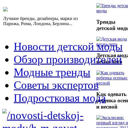
Лучшие бренды, дизайнеры, марки из
Тренды
Парижа, Рима, Лондона, Берлина...
детской мод
Новости детской моды
Детская мод
Обзор производителей
весна-лето
Модные тренды
Советы экспертов
Как одевать
Подростковая мода
ребенка осе
и весной