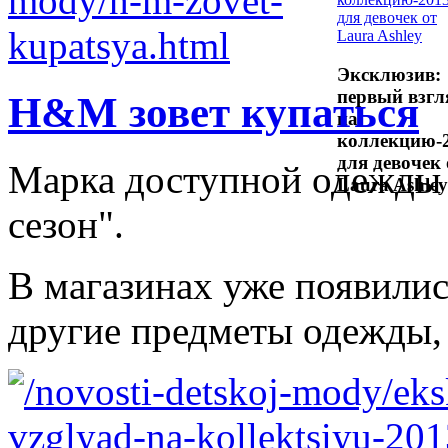
Эксклюзив:
первый взгл
H&M зовет купаться
на
коллекцию-
для девочек 
Марка доступной одежды
Laura Ashley
сезон".
В магазинах уже появилис
другие предметы одежды, 