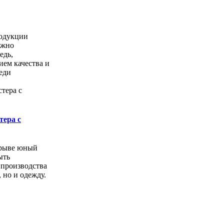
одукции
ожно
едь,
ем качества и
еди
тера с
орыве юный
ыть
 производства
, но и одежду.