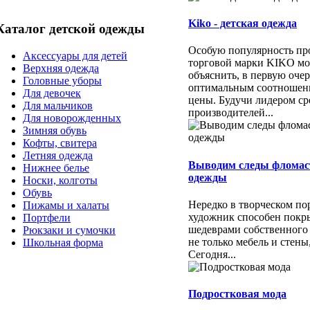
Kiko - детская одежда
Каталог детской одежды
Особую популярность пр
Аксессуары для детей
торговой марки KIKO м
Верхняя одежда
объяснить, в первую очер
Головные уборы
оптимальным соотношени
Для девочек
цены. Будучи лидером ср
Для мальчиков
производителей...
Для новорожденных
Зимняя обувь
Кофты, свитера
Летняя одежда
Выводим следы фломас
Нижнее белье
одежды
Носки, колготы
Обувь
Нередко в творческом п
Пижамы и халаты
художник способен покр
Портфели
шедеврами собственного
Рюкзаки и сумочки
не только мебель и стены
Школьная форма
Сегодня...
Подростковая мода