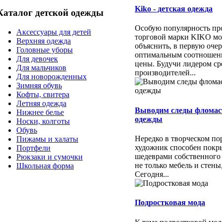
Kiko - детская одежда
Каталог детской одежды
Особую популярность пр
Аксессуары для детей
торговой марки KIKO м
Верхняя одежда
объяснить, в первую очер
Головные уборы
оптимальным соотношени
Для девочек
цены. Будучи лидером ср
Для мальчиков
производителей...
Для новорожденных
Зимняя обувь
Кофты, свитера
Летняя одежда
Выводим следы фломас
Нижнее белье
одежды
Носки, колготы
Обувь
Нередко в творческом п
Пижамы и халаты
художник способен покр
Портфели
шедеврами собственного
Рюкзаки и сумочки
не только мебель и стены
Школьная форма
Сегодня...
Подростковая мода