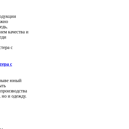
одукции
ожно
едь,
ем качества и
еди
тера с
орыве юный
ыть
 производства
, но и одежду.