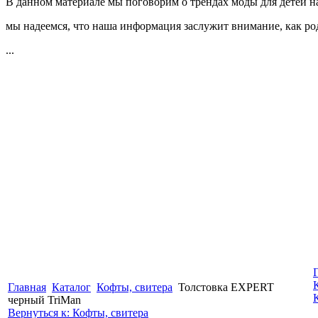
В данном материале мы поговорим о трендах моды для детей на
мы надеемся, что наша информация заслужит внимание, как род
...
Главная
Каталог
Кофты, свитера
Толстовка EXPERT
черный TriMan
Вернуться к: Кофты, свитера