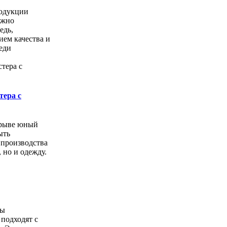
одукции
ожно
едь,
ем качества и
еди
тера с
орыве юный
ыть
 производства
, но и одежду.
ды
подходят с