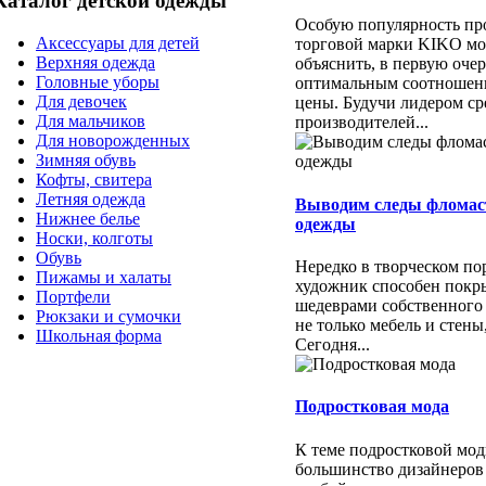
Каталог детской одежды
Особую популярность пр
Аксессуары для детей
торговой марки KIKO м
Верхняя одежда
объяснить, в первую очер
Головные уборы
оптимальным соотношени
Для девочек
цены. Будучи лидером ср
Для мальчиков
производителей...
Для новорожденных
Зимняя обувь
Кофты, свитера
Летняя одежда
Выводим следы фломас
Нижнее белье
одежды
Носки, колготы
Обувь
Нередко в творческом п
Пижамы и халаты
художник способен покр
Портфели
шедеврами собственного
Рюкзаки и сумочки
не только мебель и стены
Школьная форма
Сегодня...
Подростковая мода
К теме подростковой мо
большинство дизайнеров 