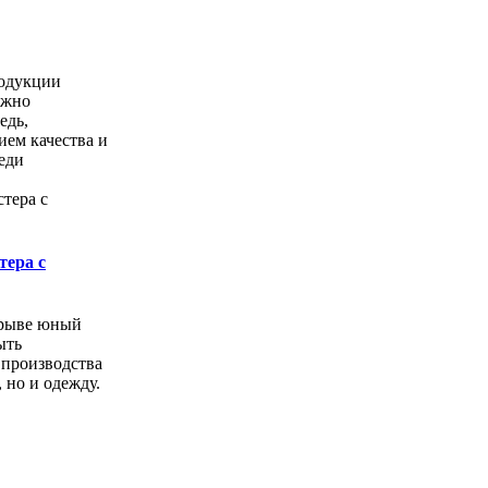
одукции
ожно
едь,
ем качества и
еди
тера с
орыве юный
ыть
 производства
, но и одежду.