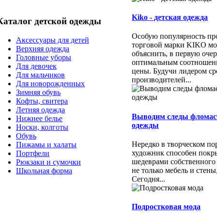
Kiko - детская одежда
Каталог детской одежды
Особую популярность пр
Аксессуары для детей
торговой марки KIKO м
Верхняя одежда
объяснить, в первую очер
Головные уборы
оптимальным соотношени
Для девочек
цены. Будучи лидером ср
Для мальчиков
производителей...
Для новорожденных
Зимняя обувь
Кофты, свитера
Летняя одежда
Выводим следы фломас
Нижнее белье
одежды
Носки, колготы
Обувь
Нередко в творческом п
Пижамы и халаты
художник способен покр
Портфели
шедеврами собственного
Рюкзаки и сумочки
не только мебель и стены
Школьная форма
Сегодня...
Подростковая мода