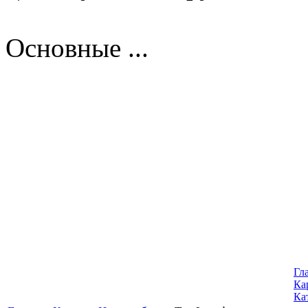
Основные ...
Гл
Ка
Ка