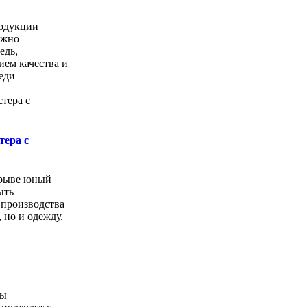
одукции
ожно
едь,
ем качества и
еди
тера с
орыве юный
ыть
 производства
, но и одежду.
ды