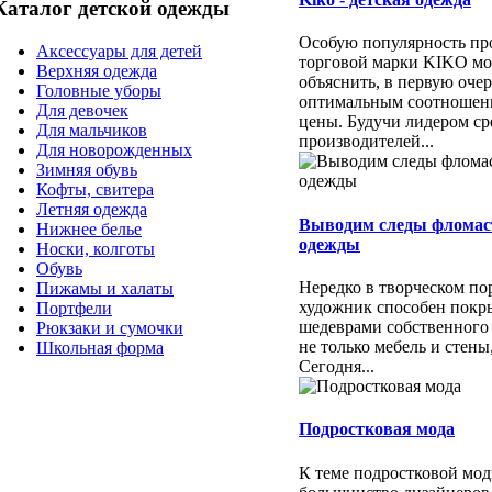
Каталог детской одежды
Особую популярность пр
Аксессуары для детей
торговой марки KIKO м
Верхняя одежда
объяснить, в первую очер
Головные уборы
оптимальным соотношени
Для девочек
цены. Будучи лидером ср
Для мальчиков
производителей...
Для новорожденных
Зимняя обувь
Кофты, свитера
Летняя одежда
Выводим следы фломас
Нижнее белье
одежды
Носки, колготы
Обувь
Нередко в творческом п
Пижамы и халаты
художник способен покр
Портфели
шедеврами собственного
Рюкзаки и сумочки
не только мебель и стены
Школьная форма
Сегодня...
Подростковая мода
К теме подростковой мо