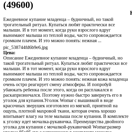
(49600)
Ежедневное купание младенца – будничный, но такой
трогательный ритуал. Купаться любят практически все
малыши. И в тот момент, когда руки взрослого вдруг
вынимают малыша из теплой воды, часто сопровождается
громким плачем. И это можно понять: нежная ...
pic_538744fd6b9e6.jpg
Цена:
Описание
Ежедневное купание младенца – будничный, но
такой трогательный ритуал. Купаться любят практически все
малыши. И в тот момент, когда руки взрослого вдруг
вынимают малыша из теплой воды, часто сопровождается
громким плачем. И это можно понять: нежная кожа младенца
очень остро реагирует смену атмосферы. И попробуй
убаюкать ребенка после этого, когда он расплакался и
раскапризничался. Поэтому нужно быстро завернуть его в
уголок для купания.Уголок Womar с вышивкой в виде
красочных зверушек изготовлен из мягкой, приятной на
ощупь, плотной махровой ткани, которая очень хорошо
впитывает влагу на теле малыша после купания. В комплекте
к уголку идет мочалка-рукавичка. Преимущества двойного
уголка для купания с мочалкой-рукавичкой Womar:размер