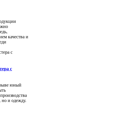
одукции
ожно
едь,
ем качества и
еди
тера с
орыве юный
ыть
 производства
, но и одежду.