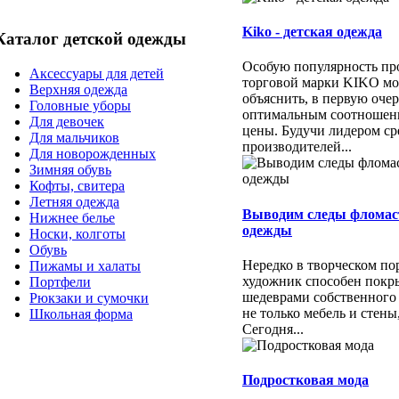
Kiko - детская одежда
Каталог детской одежды
Особую популярность пр
Аксессуары для детей
торговой марки KIKO м
Верхняя одежда
объяснить, в первую очер
Головные уборы
оптимальным соотношени
Для девочек
цены. Будучи лидером ср
Для мальчиков
производителей...
Для новорожденных
Зимняя обувь
Кофты, свитера
Летняя одежда
Выводим следы фломас
Нижнее белье
одежды
Носки, колготы
Обувь
Нередко в творческом п
Пижамы и халаты
художник способен покр
Портфели
шедеврами собственного
Рюкзаки и сумочки
не только мебель и стены
Школьная форма
Сегодня...
Подростковая мода