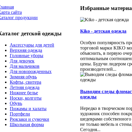
Главная
Избранные матери
Карта сайта
Каталог продукции
Kiko - детская одежда
Каталог детской одежды
Особую популярность пр
Аксессуары для детей
торговой марки KIKO м
Верхняя одежда
объяснить, в первую очер
Головные уборы
оптимальным соотношени
Для девочек
цены. Будучи лидером ср
Для мальчиков
производителей...
Для новорожденных
Зимняя обувь
Кофты, свитера
Летняя одежда
Выводим следы фломас
Нижнее белье
одежды
Носки, колготы
Обувь
Нередко в творческом п
Пижамы и халаты
художник способен покр
Портфели
шедеврами собственного
Рюкзаки и сумочки
не только мебель и стены
Школьная форма
Сегодня...