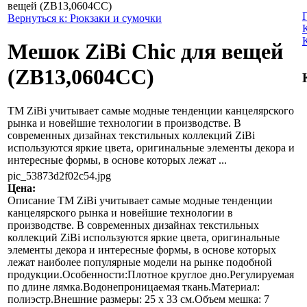
вещей (ZB13,0604CC)
Вернуться к: Рюкзаки и сумочки
Мешок ZiBi Chic для вещей
(ZB13,0604CC)
ТМ ZiBi учитывает самые модные тенденции канцелярского
рынка и новейшие технологии в производстве. В
современных дизайнах текстильных коллекций ZiBi
используются яркие цвета, оригинальные элементы декора и
интересные формы, в основе которых лежат ...
pic_53873d2f02c54.jpg
Цена:
Описание
ТМ ZiBi учитывает самые модные тенденции
канцелярского рынка и новейшие технологии в
производстве. В современных дизайнах текстильных
коллекций ZiBi используются яркие цвета, оригинальные
элементы декора и интересные формы, в основе которых
лежат наиболее популярные модели на рынке подобной
продукции.Особенности:Плотное круглое дно.Регулируемая
по длине лямка.Водонепроницаемая ткань.Материал:
полиэстр.Внешние размеры: 25 x 33 см.Объем мешка: 7