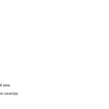
й шик.
ю палитру.