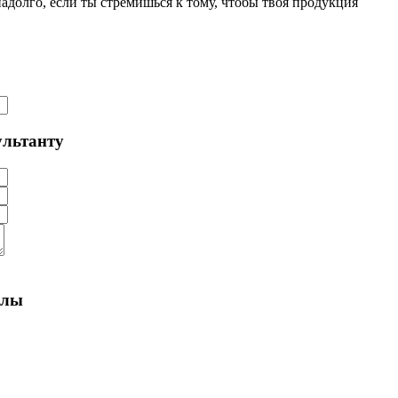
долго, если ты стремишься к тому, чтобы твоя продукция
ультанту
алы