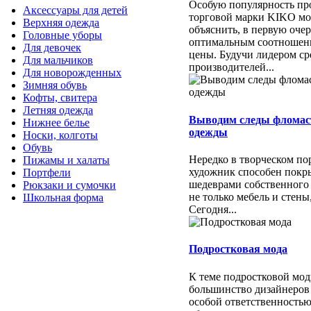
Особую популярность пр
Аксессуары для детей
торговой марки KIKO м
Верхняя одежда
объяснить, в первую очер
Головные уборы
оптимальным соотношени
Для девочек
цены. Будучи лидером ср
Для мальчиков
производителей...
Для новорожденных
Зимняя обувь
Кофты, свитера
Летняя одежда
Выводим следы фломас
Нижнее белье
одежды
Носки, колготы
Обувь
Нередко в творческом п
Пижамы и халаты
художник способен покр
Портфели
шедеврами собственного
Рюкзаки и сумочки
не только мебель и стены
Школьная форма
Сегодня...
Подростковая мода
К теме подростковой мо
большинство дизайнеров 
особой ответственностью