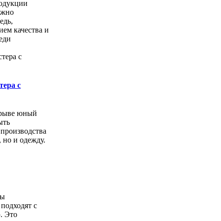
одукции
ожно
едь,
ем качества и
еди
тера с
орыве юный
ыть
 производства
, но и одежду.
ды
подходят с
. Это