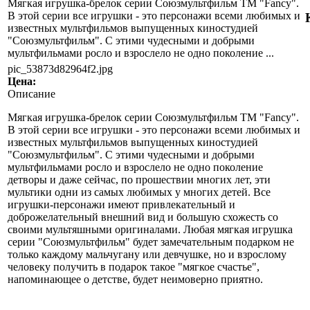
Мягкая игрушка-брелок серии Союзмультфильм ТМ "Fancy".
В этой серии все игрушки - это персонажи всеми любимых и
известных мультфильмов выпущенных киностудией
"Союзмультфильм". С этими чудесными и добрыми
мультфильмами росло и взрослело не одно поколение ...
pic_53873d82964f2.jpg
Цена:
Описание
Мягкая игрушка-брелок серии Союзмультфильм ТМ "Fancy".
В этой серии все игрушки - это персонажи всеми любимых и
известных мультфильмов выпущенных киностудией
"Союзмультфильм". С этими чудесными и добрыми
мультфильмами росло и взрослело не одно поколение
детворы и даже сейчас, по прошествии многих лет, эти
мультики одни из самых любимых у многих детей. Все
игрушки-персонажи имеют привлекательный и
доброжелательный внешний вид и большую схожесть со
своими мультяшными оригиналами. Любая мягкая игрушка
серии "Союзмультфильм" будет замечательным подарком не
только каждому мальчугану или девчушке, но и взрослому
человеку получить в подарок такое "мягкое счастье",
напоминающее о детстве, будет неимоверно приятно.