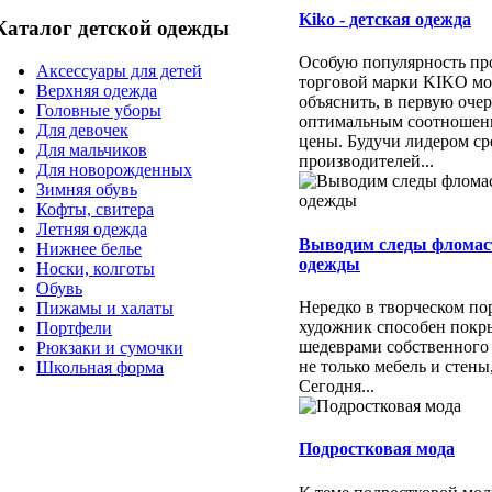
Kiko - детская одежда
Каталог детской одежды
Особую популярность пр
Аксессуары для детей
торговой марки KIKO м
Верхняя одежда
объяснить, в первую очер
Головные уборы
оптимальным соотношени
Для девочек
цены. Будучи лидером ср
Для мальчиков
производителей...
Для новорожденных
Зимняя обувь
Кофты, свитера
Летняя одежда
Выводим следы фломас
Нижнее белье
одежды
Носки, колготы
Обувь
Нередко в творческом п
Пижамы и халаты
художник способен покр
Портфели
шедеврами собственного
Рюкзаки и сумочки
не только мебель и стены
Школьная форма
Сегодня...
Подростковая мода