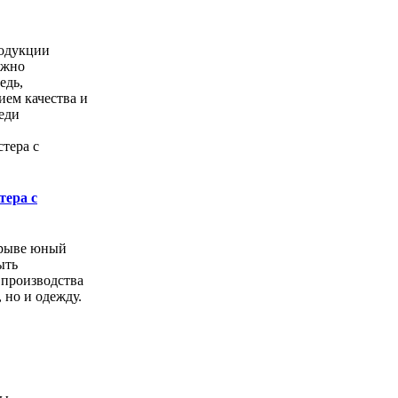
одукции
ожно
едь,
ем качества и
еди
тера с
орыве юный
ыть
 производства
, но и одежду.