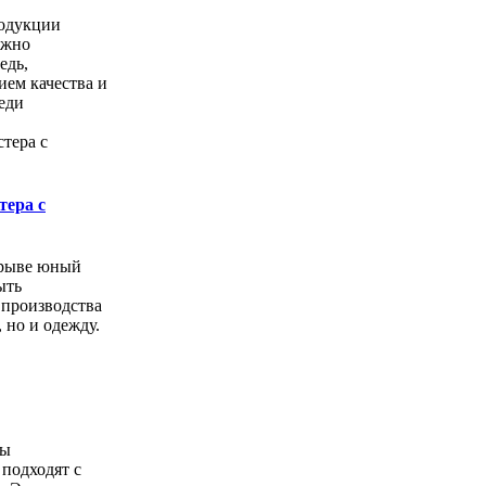
одукции
ожно
едь,
ем качества и
еди
тера с
орыве юный
ыть
 производства
, но и одежду.
ды
подходят с