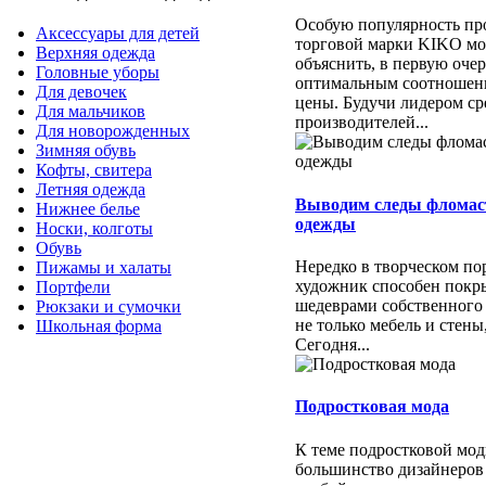
Особую популярность пр
Аксессуары для детей
торговой марки KIKO м
Верхняя одежда
объяснить, в первую очер
Головные уборы
оптимальным соотношени
Для девочек
цены. Будучи лидером ср
Для мальчиков
производителей...
Для новорожденных
Зимняя обувь
Кофты, свитера
Летняя одежда
Выводим следы фломас
Нижнее белье
одежды
Носки, колготы
Обувь
Нередко в творческом п
Пижамы и халаты
художник способен покр
Портфели
шедеврами собственного
Рюкзаки и сумочки
не только мебель и стены
Школьная форма
Сегодня...
Подростковая мода
К теме подростковой мо
большинство дизайнеров 